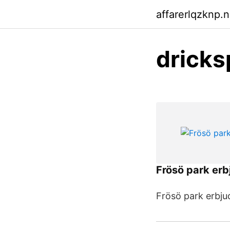
affarerlqzknp.n
dricks
Frösö park er
Frösö park erbju