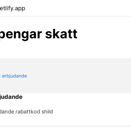
etlify.app
pengar skatt
bjudande
dande rabattkod shild